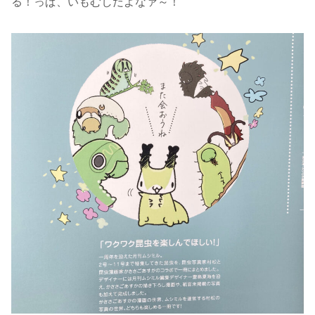
る！っぱ、いもむしだよなァ～！