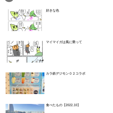
好きな色
マイマイガは風に乗って
カラ鉄デジモン０２コラボ
食べたもの【2022.10】