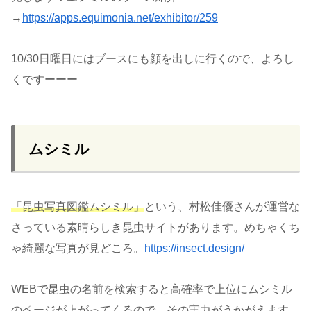
→
https://apps.equimonia.net/exhibitor/259
10/30日曜日にはブースにも顔を出しに行くので、よろし
くですーーー
ムシミル
「昆虫写真図鑑ムシミル」
という、村松佳優さんが運営な
さっている素晴らしき昆虫サイトがあります。めちゃくち
ゃ綺麗な写真が見どころ。
https://insect.design/
WEBで昆虫の名前を検索すると高確率で上位にムシミル
のページが上がってくるので、その実力がうかがえます