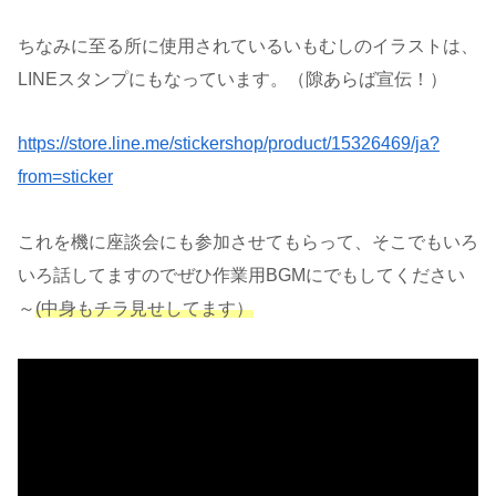
ちなみに至る所に使用されているいもむしのイラストは、
LINEスタンプにもなっています。（隙あらば宣伝！）
https://store.line.me/stickershop/product/15326469/ja?
from=sticker
これを機に座談会にも参加させてもらって、そこでもいろ
いろ話してますのでぜひ作業用BGMにでもしてください
～
(中身もチラ見せしてます）