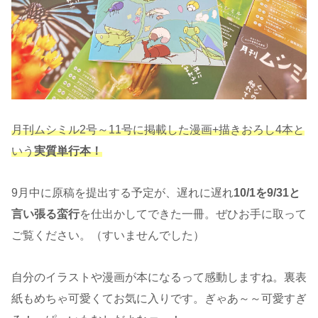
月刊ムシミル2号～11号に掲載した漫画+描きおろし4本と
いう
実質単行本！
9月中に原稿を提出する予定が、遅れに遅れ
10/1を9/31と
言い張る蛮行
を仕出かしてできた一冊。ぜひお手に取って
ご覧ください。（すいませんでした）
自分のイラストや漫画が本になるって感動しますね。裏表
紙もめちゃ可愛くてお気に入りです。ぎゃあ～～可愛すぎ